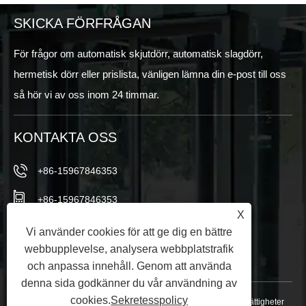
SKICKA FÖRFRÅGAN
För frågor om automatisk skjutdörr, automatisk slagdörr,
hermetisk dörr eller prislista, vänligen lämna din e-post till oss
så hör vi av oss inom 24 timmar.
KONTAKTA OSS
+86-15967846353
+86-15967846353
X
info@vezedoors.com
Vi använder cookies för att ge dig en bättre
webbupplevelse, analysera webbplatstrafik
I Industry Park, Hemudi Town, Office, China
och anpassa innehåll. Genom att använda
denna sida godkänner du vår användning av
cookies.
Sekretesspolicy
Copyright © 2024 Ningbo Veze Automatic Door Co., Ltd. Alla rättigheter