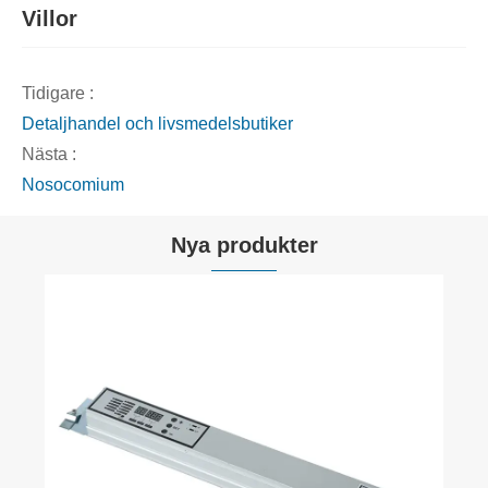
Villor
Tidigare :
Detaljhandel och livsmedelsbutiker
Nästa :
Nosocomium
Nya produkter
UL-godkänd automatisk skjutdörr
Visa mer >>