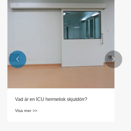
den automatiska skjutdörren på 250 kg?
Visa mer >>

