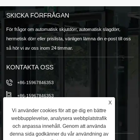
SKICKA FÖRFRÅGAN
För frågor om automatisk skjutdörr, automatisk slagdörr,
hermetisk dörr eller prislista, vänligen lämna din e-post till oss
så hör vi av oss inom 24 timmar.
KONTAKTA OSS
+86-15967846353
+86-15967846353
X
info@vezedoors.com
Vi använder cookies för att ge dig en bättre
webbupplevelse, analysera webbplatstrafik
I Industry Park, Hemudi Town, Office, China
och anpassa innehåll. Genom att använda
denna sida godkänner du vår användning av