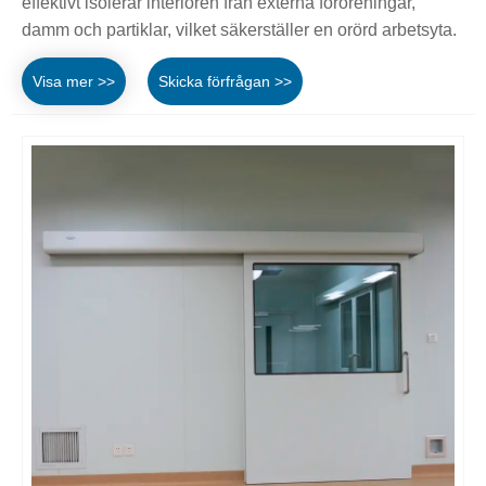
effektivt isolerar interiören från externa föroreningar,
damm och partiklar, vilket säkerställer en orörd arbetsyta.
Visa mer >>
Skicka förfrågan >>