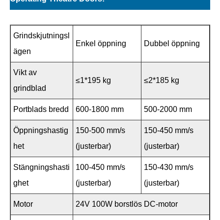
Grindskjutningsl
Enkel öppning
Dubbel öppning
ägen
Vikt av
≤1*195 kg
≤2*185 kg
grindblad
Portblads bredd
600-1800 mm
500-2000 mm
Öppningshastig
150-500 mm/s
150-450 mm/s
het
(justerbar)
(justerbar)
Stängningshasti
100-450 mm/s
150-430 mm/s
ghet
(justerbar)
(justerbar)
Motor
24V 100W borstlös DC-motor