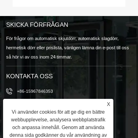
SKICKA FÖRFRÅGAN
För frågor om automatisk skjutdörr, automatisk slagdörr,
hermetisk dörr eller prislista, vänligen lämna din e-post till oss
så hör vi av oss inom 24 timmar.
KONTAKTA OSS
+86-15967846353
+86-15967846353
X
Vi använder cookies för att ge dig en bättre
info@vezedoors.com
webbupplevelse, analysera webbplatstrafik
och anpassa innehåll. Genom att använda
I Industry Park, Hemudi Town, Office, China
denna sida godkänner du vår användning av