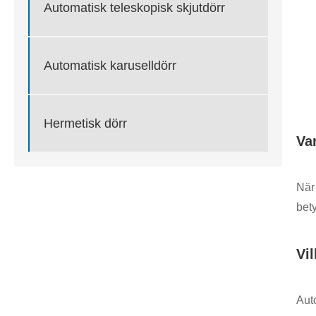
Automatisk teleskopisk skjutdörr
Automatisk karuselldörr
Hermetisk dörr
Va
När
bety
Vi
Aut