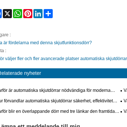
Facebook
X
WhatsApp
Pinterest
LinkedIn
Share
gare :
ka är fördelarna med denna skjutfunktionsdörr?
ta :
ör väljer fler och fler avancerade platser automatiska skjutdörra
Relaterade nyheter
rför är automatiska skjutdörrar nödvändiga för moderna
V
gnader?
ut
r förvandlar automatiska skjutdörrar säkerhet, effektivitet
V
framtida arkitektoniska trender?
ent
rför blir en överlappande dörr med tre länkar den framtida
V
darden för industriell säkerhet och effektivitet?
mo
Lämna ett meddelande till mig