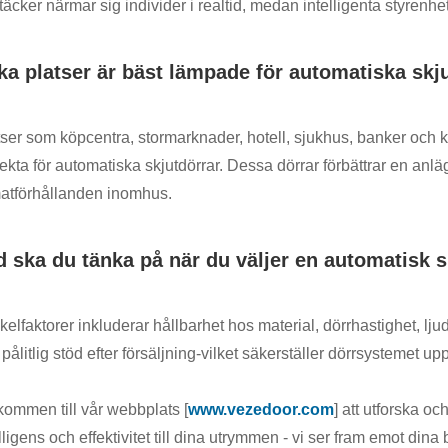
äcker närmar sig individer i realtid, medan intelligenta styrenhet
lka platser är bäst lämpade för automatiska skj
tser som köpcentra, stormarknader, hotell, sjukhus, banker och k
ekta för automatiska skjutdörrar. Dessa dörrar förbättrar en anläg
matförhållanden inomhus.
d ska du tänka på när du väljer en automatisk s
elfaktorer inkluderar hållbarhet hos material, dörrhastighet, lj
pålitlig stöd efter försäljning-vilket säkerställer dörrsystemet 
kommen till vår webbplats [
www.vezedoor.com
] att utforska oc
lligens och effektivitet till dina utrymmen - vi ser fram emot dina 