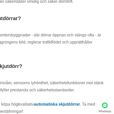
er säkerställer smidig och säker dörrdrift.
utdörrar?
ontorsbyggnader - där dörrar öppnas och stängs ofta - är
gningens bild, reglerar trafikflödet och upprätthåller
kjutdörr?
udnivåer, sensorns lyhördhet, säkerhetsfunktioner mot stänk
uppfyller prestanda och säkerhetsstandarder.
h köpa högkvalitativ
automatiska skjutdörrar
. Ta med
beställningar!
WhatsApp