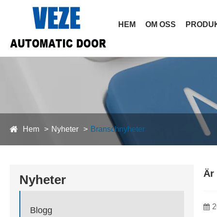
HEM
OM OSS
PRODU
Hem
Nyheter
Branschnyheter
Är 
Nyheter
2
Blogg