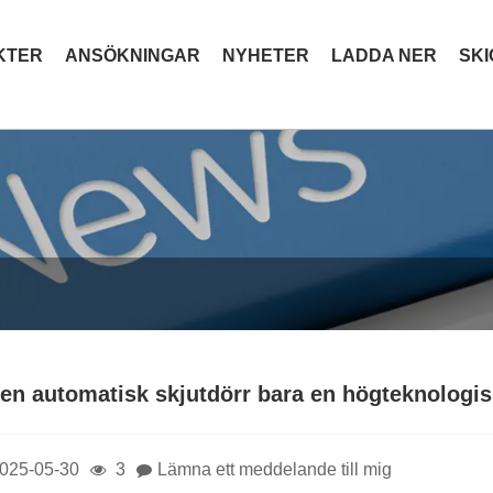
KTER
ANSÖKNINGAR
NYHETER
LADDA NER
SK
en automatisk skjutdörr bara en högteknologisk f
025-05-30
3
Lämna ett meddelande till mig