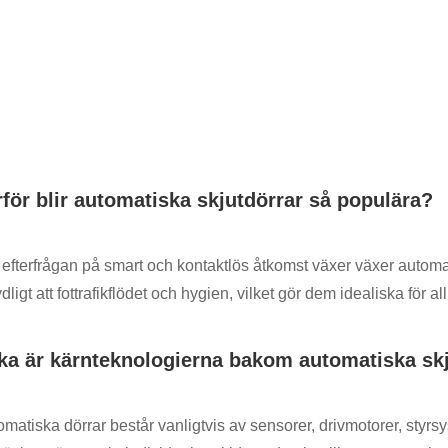
rför blir automatiska skjutdörrar så populära?
 efterfrågan på smart och kontaktlös åtkomst växer växer autom
dligt att fottrafikflödet och hygien, vilket gör dem idealiska för
lka är kärnteknologierna bakom automatiska sk
omatiska dörrar består vanligtvis av sensorer, drivmotorer, st