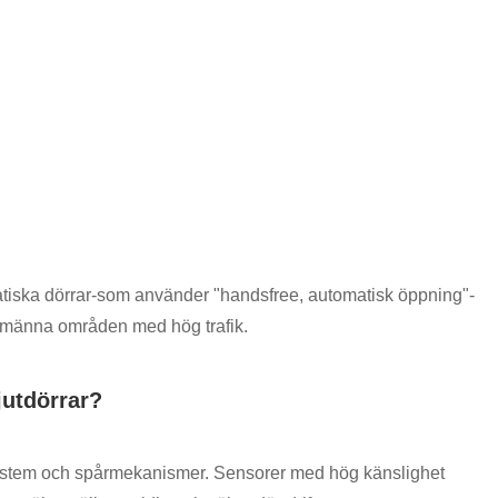
atiska dörrar-som använder "handsfree, automatisk öppning"-
 allmänna områden med hög trafik.
jutdörrar?
yrsystem och spårmekanismer. Sensorer med hög känslighet