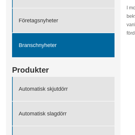
I m
bekv
Företagsnyheter
vanl
förd
Branschnyheter
Produkter
Automatisk skjutdörr
Automatisk slagdörr