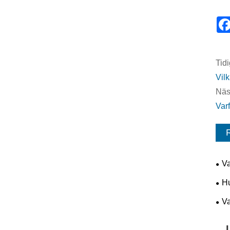
Tidi
Vil
Näs
Varf
Va
byg
Hu
och 
Va
stan