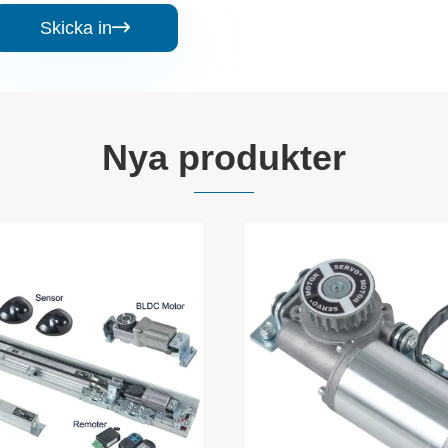
Skicka in

Nya produkter