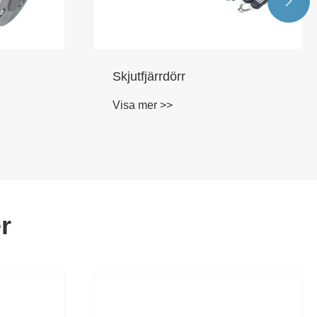

Skjutfjärrdörr
Visa mer >>
r