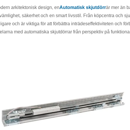
odern arkitektonisk design, en
Automatisk skjutdörr
är mer än ba
ämlighet, säkerhet och en smart livsstil. Från köpcentra och sju
igare och är viktiga för att förbättra inträdeseffektiviteten och
elarna med automatiska skjutdörrar från perspektiv på funktional