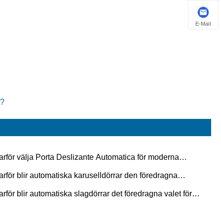
E-Mail
r?
arför välja Porta Deslizante Automatica för moderna
rymmen?
arför blir automatiska karuselldörrar den föredragna
rélösningen för kommersiella byggnader?
arför blir automatiska slagdörrar det föredragna valet för
derna byggnader?