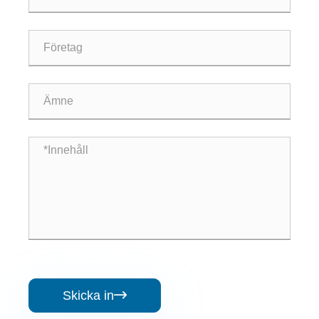
Skicka in
