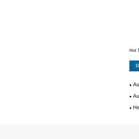
Hot T
R
Au
Au
He