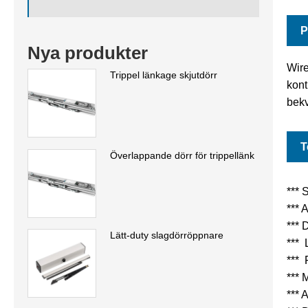
P
Nya produkter
Wire
Trippel länkage skjutdörr
kont
bekv
T
Överlappande dörr för trippellänk
*** 
*** 
*** 
Lätt-duty slagdörröppnare
*** 
*** 
*** 
*** 