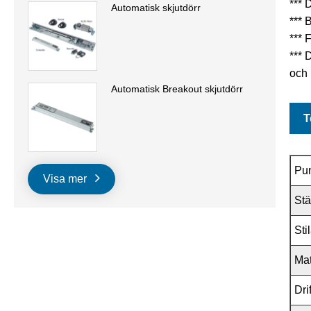
*** 
Automatisk skjutdörr
***
*** 
*** 
och 
Automatisk Breakout skjutdörr
T
Pu
Visa mer
St
Sti
Mat
Dri