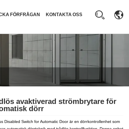
ICKA FÖRFRÅGAN
KONTAKTA OSS
dlös avaktiverad strömbrytare för
omatisk dörr
ss Disabled Switch for Automatic Door är en dörrkontrollenhet som
erar automatisk dörrteknik med trådlös kontrollfunktion. Denna enhet