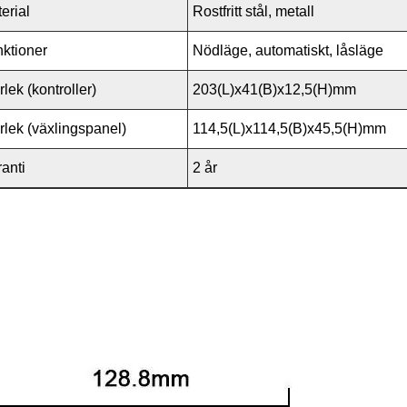
erial
Rostfritt stål, metall
ktioner
Nödläge, automatiskt, låsläge
rlek (kontroller)
203(L)x41(B)x12,5(H)mm
rlek (växlingspanel)
114,5(L)x114,5(B)x45,5(H)mm
anti
2 år