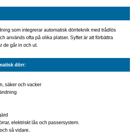
dning som integrerar automatisk dörrteknik med trådlös
ch används ofta på olika platser. Syftet är att förbättra
 de går in och ut.
matisk dörr:
rn, säker och vacker
 sändning
gärd
rrar, elektriskt lås och passersystem.
 och så vidare.