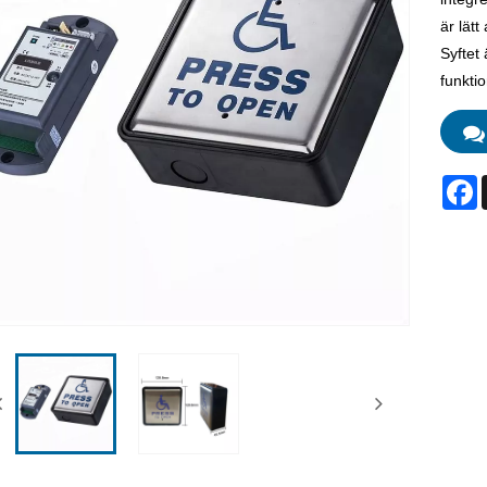
är lätt
Syftet
funktio
F