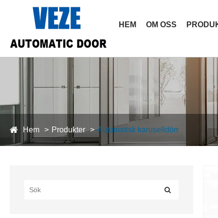
HEM
OM OSS
PRODU
Hem
Produkter
Automatisk karuselldörr