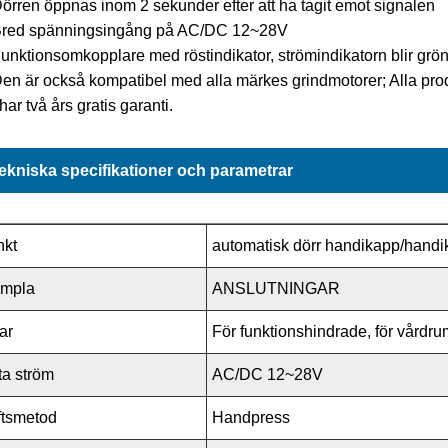
Dörren öppnas inom 2 sekunder efter att ha tagit emot signalen
 Bred spänningsingång på AC/DC 12~28V
Funktionsomkopplare med röstindikator, strömindikatorn blir grön fö
Den är också kompatibel med alla märkes grindmotorer; Alla prod
har två års gratis garanti.
ekniska specifikationer och parametrar
nkt
automatisk dörr handikapp/handi
ämpla
ANSLUTNINGAR
lar
För funktionshindrade, för vårdr
a ström
AC/DC 12~28V
ftsmetod
Handpress