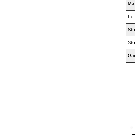
Mat
Fun
Sto
Sto
Gar