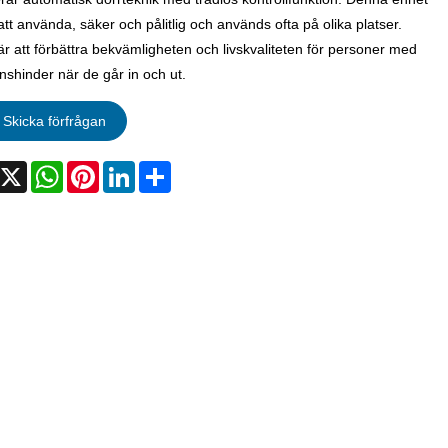
 att använda, säker och pålitlig och används ofta på olika platser.
 är att förbättra bekvämligheten och livskvaliteten för personer med
nshinder när de går in och ut.
Skicka förfrågan
acebook
X
WhatsApp
Pinterest
LinkedIn
Share