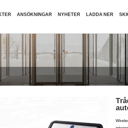
KTER
ANSÖKNINGAR
NYHETER
LADDA NER
SK
Trå
aut
Wirele
integr