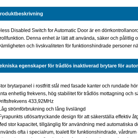
roduktbeskrivning
less Disabled Switch for Automatic Door är en dörrkontrollanor
rollfunktion. Denna enhet är lätt att använda, säker och pålitlig o
ämligheten och livskvaliteten för funktionshindrade personer när
ekniska egenskaper för trådlös inaktiverad brytare för auto
Stor brytarpanel i rostfritt stål med fasade kanter och rundade hö
Anta enhetlig frekvens, hög stabilitet för trådlös mottagning och
Driftsfrekvens 433,92MHz
Låg strömförbrukning och lång livslängd
Fyrapunkts utlösartryckande design för att säkerställa effektiv åt
Med stor kapacitet, tillgänglig för användning med automatiska dö
Används ofta i specialrum, toalett för funktionshindrade, vårdrum