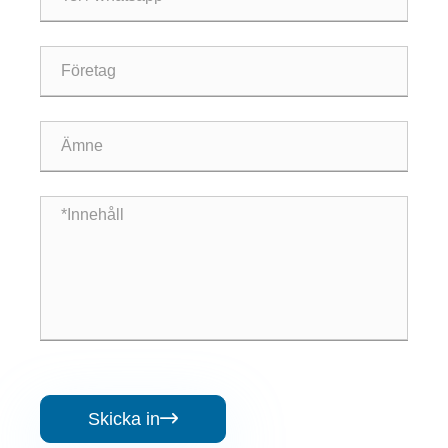
Skicka in
