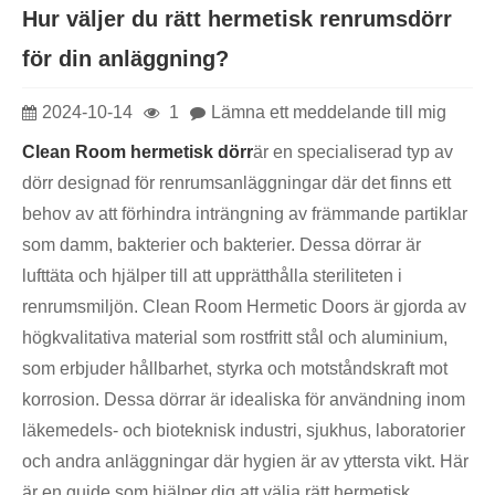
Hur väljer du rätt hermetisk renrumsdörr
för din anläggning?
2024-10-14
1
Lämna ett meddelande till mig
Clean Room hermetisk dörr
är en specialiserad typ av
dörr designad för renrumsanläggningar där det finns ett
behov av att förhindra inträngning av främmande partiklar
som damm, bakterier och bakterier. Dessa dörrar är
lufttäta och hjälper till att upprätthålla steriliteten i
renrumsmiljön. Clean Room Hermetic Doors är gjorda av
högkvalitativa material som rostfritt stål och aluminium,
som erbjuder hållbarhet, styrka och motståndskraft mot
korrosion. Dessa dörrar är idealiska för användning inom
läkemedels- och bioteknisk industri, sjukhus, laboratorier
och andra anläggningar där hygien är av yttersta vikt. Här
är en guide som hjälper dig att välja rätt hermetisk