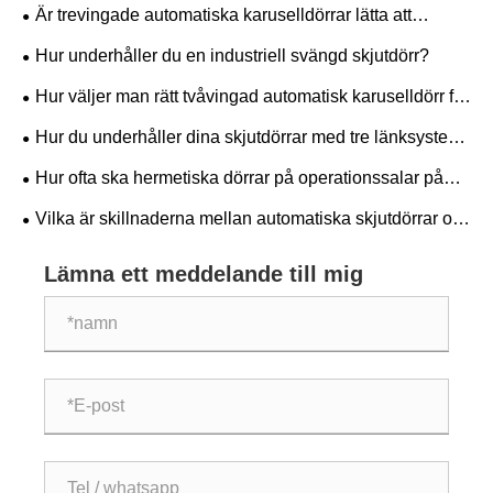
Är trevingade automatiska karuselldörrar lätta att
installera?
Hur underhåller du en industriell svängd skjutdörr?
Hur väljer man rätt tvåvingad automatisk karuselldörr för
din byggnad?
Hur du underhåller dina skjutdörrar med tre länksystem
för lång livslängd
Hur ofta ska hermetiska dörrar på operationssalar på
intensivvårdsavdelningar servas?
Vilka är skillnaderna mellan automatiska skjutdörrar och
vanliga skjutdörrar?
Lämna ett meddelande till mig