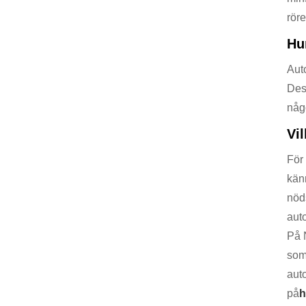
rör
Hu
Aut
Des
någo
Vi
För 
kän
nöd
auto
På 
som
auto
på
h