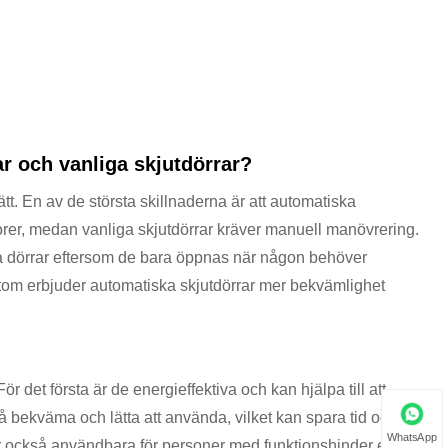
r och vanliga skjutdörrar?
sätt. En av de största skillnaderna är att automatiska
rer, medan vanliga skjutdörrar kräver manuell manövrering.
lla dörrar eftersom de bara öppnas när någon behöver
sutom erbjuder automatiska skjutdörrar mer bekvämlighet
 det första är de energieffektiva och kan hjälpa till att
bekväma och lätta att använda, vilket kan spara tid och
WhatsApp
är också användbara för personer med funktionshinder eller