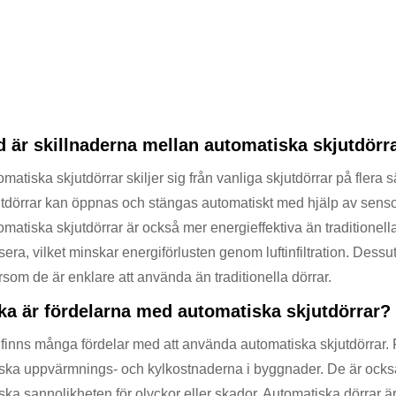
d är skillnaderna mellan automatiska skjutdörra
matiska skjutdörrar skiljer sig från vanliga skjutdörrar på flera 
utdörrar kan öppnas och stängas automatiskt med hjälp av senso
omatiska skjutdörrar är också mer energieffektiva än traditione
sera, vilket minskar energiförlusten genom luftinfiltration. Des
rsom de är enklare att använda än traditionella dörrar.
lka är fördelarna med automatiska skjutdörrar?
finns många fördelar med att använda automatiska skjutdörrar. För
ska uppvärmnings- och kylkostnaderna i byggnader. De är också 
ska sannolikheten för olyckor eller skador. Automatiska dörrar 