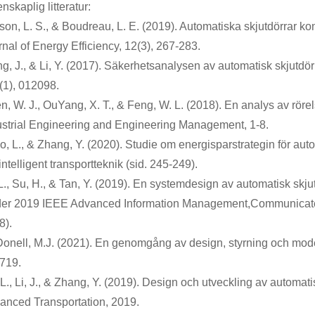
nskaplig litteratur:
on, L. S., & Boudreau, L. E. (2019). Automatiska skjutdörrar kon
nal of Energy Efficiency, 12(3), 267-283.
g, J., & Li, Y. (2017). Säkerhetsanalysen av automatisk skjutd
(1), 012098.
n, W. J., OuYang, X. T., & Feng, W. L. (2018). En analys av röre
ustrial Engineering and Engineering Management, 1-8.
, L., & Zhang, Y. (2020). Studie om energisparstrategin för auto
ntelligent transportteknik (sid. 245-249).
 L., Su, H., & Tan, Y. (2019). En systemdesign av automatisk skj
er 2019 IEEE Advanced Information Management,Communicates,
8).
onell, M.J. (2021). En genomgång av design, styrning och model
719.
L., Li, J., & Zhang, Y. (2019). Design och utveckling av automatis
anced Transportation, 2019.