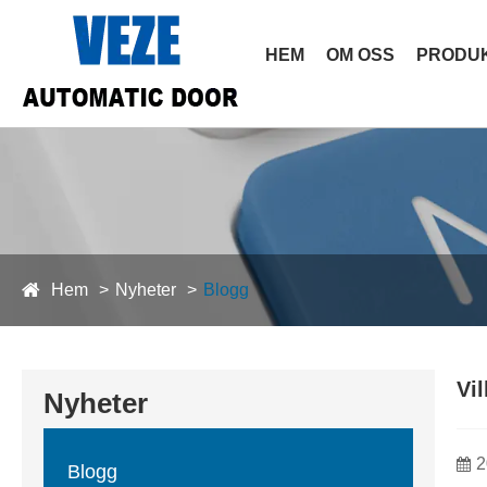
HEM
OM OSS
PRODU
Hem
Nyheter
Blogg
Vi
Nyheter
2
Blogg