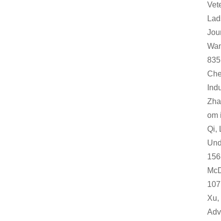
Vete
Lads
Jour
Wan
835
Che
Ind
Zhao
om i
Qi,
Und
156
McD
107
Xu, 
Adv