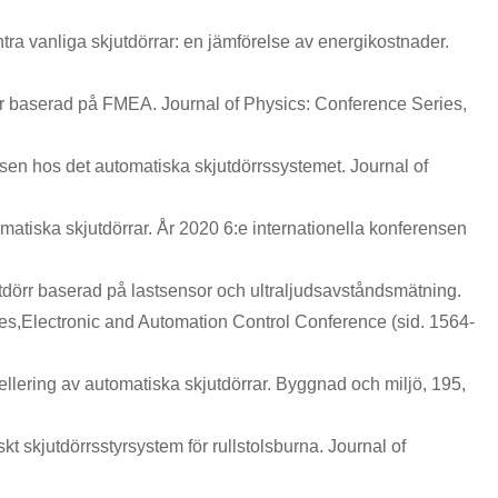
tra vanliga skjutdörrar: en jämförelse av energikostnader.
örr baserad på FMEA. Journal of Physics: Conference Series,
lsen hos det automatiska skjutdörrssystemet. Journal of
matiska skjutdörrar. År 2020 6:e internationella konferensen
utdörr baserad på lastsensor och ultraljudsavståndsmätning.
Electronic and Automation Control Conference (sid. 1564-
lering av automatiska skjutdörrar. Byggnad och miljö, 195,
kt skjutdörrsstyrsystem för rullstolsburna. Journal of