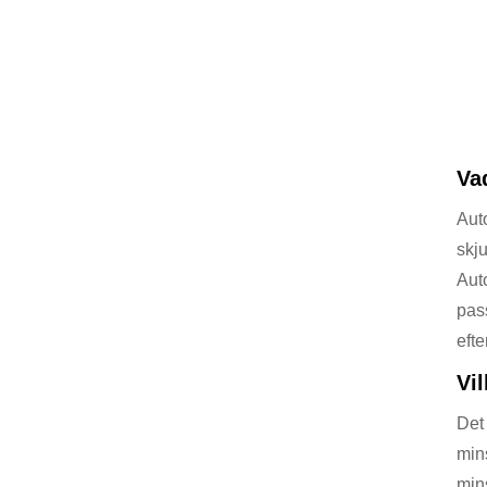
Va
Auto
skj
Aut
pas
efte
Vi
Det 
min
min