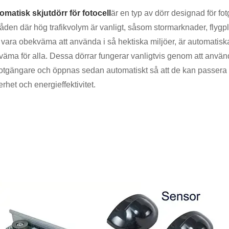
omatisk skjutdörr för fotocell
är en typ av dörr designad för fo
den där hög trafikvolym är vanligt, såsom stormarknader, flygplat
vara obekväma att använda i så hektiska miljöer, är automatiska f
äma för alla. Dessa dörrar fungerar vanligtvis genom att använda
fotgängare och öppnas sedan automatiskt så att de kan passera i
rhet och energieffektivitet.