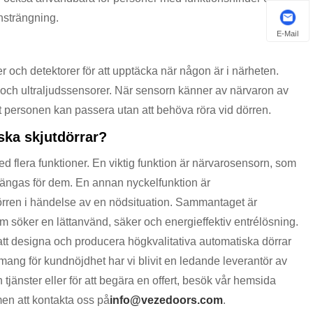
nsträngning.
E-Mail
 och detektorer för att upptäcka när någon är i närheten.
 och ultraljudssensorer. När sensorn känner av närvaron av
tt personen kan passera utan att behöva röra vid dörren.
ska skjutdörrar?
d flera funktioner. En viktig funktion är närvarosensorn, som
stängas för dem. En annan nyckelfunktion är
rren i händelse av en nödsituation. Sammantaget är
om söker en lättanvänd, säker och energieffektiv entrélösning.
tt designa och producera högkvalitativa automatiska dörrar
ng för kundnöjdhet har vi blivit en ledande leverantör av
 tjänster eller för att begära en offert, besök vår hemsida
men att kontakta oss på
info@vezedoors.com
.