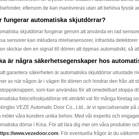
elsehinder, eftersom de kan manövreras utan att behöva fysisk a
r fungerar automatiska skjutdörrar?
omatiska skjutdörrar fungerar genom att använda en rad sensorer
sa sensorer kan inkludera rörelsesensorer, infraröda detektorer
n skickar den en signal till dörren att öppnas automatiskt, så a
lka är några säkerhetsegenskaper hos automati
att garantera säkerheten är automatiska skjutdörrar utrustade me
ner av när någon är i vägen för dörren och hindrar den från att 
stoppsknappen, som kan användas för att omedelbart stoppa dö
matiska fotocellsskjutdörrar ett utmärkt val för många företag s
Ningbo VEZE Automatic Door Co., Ltd., är vi specialiserade på a
 möter våra kunders unika behov. Med vår expertis och engagema
matiska dörrar i Kina. För att lära dig mer om våra produkter och
ttps://www.vezedoor.com
. För eventuella frågor är du välkom