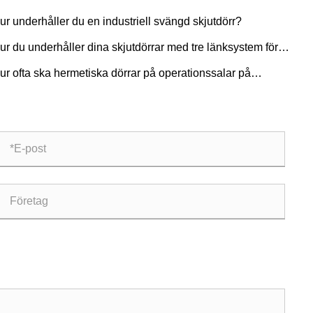
ur underhåller du en industriell svängd skjutdörr?
ur du underhåller dina skjutdörrar med tre länksystem för
g livslängd
ur ofta ska hermetiska dörrar på operationssalar på
ensivvårdsavdelningar servas?