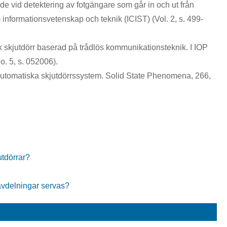
e vid detektering av fotgängare som går in och ut från
 informationsvetenskap och teknik (ICIST) (Vol. 2, s. 499-
isk skjutdörr baserad på trådlös kommunikationsteknik. I IOP
. 5, s. 052006).
automatiska skjutdörrssystem. Solid State Phenomena, 266,
utdörrar?
avdelningar servas?