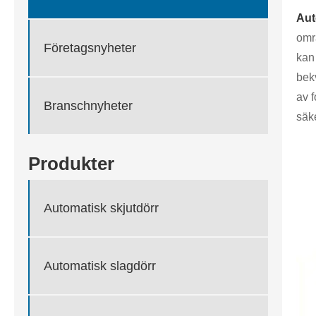
Aut
områ
Företagsnyheter
kan 
bekv
av 
Branschnyheter
säke
Produkter
Automatisk skjutdörr
Automatisk slagdörr