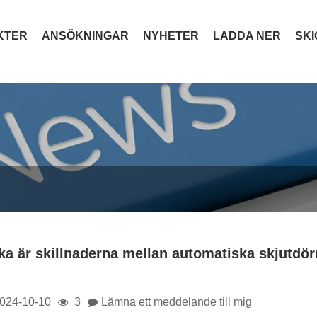
KTER
ANSÖKNINGAR
NYHETER
LADDA NER
SK
lka är skillnaderna mellan automatiska skjutdör
024-10-10
3
Lämna ett meddelande till mig