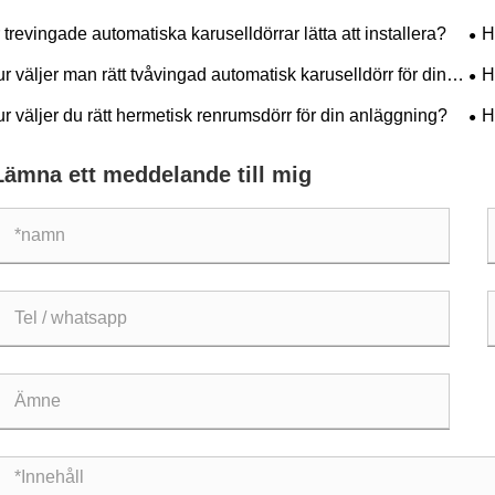
 trevingade automatiska karuselldörrar lätta att installera?
H
r väljer man rätt tvåvingad automatisk karuselldörr för din
H
gnad?
lån
r väljer du rätt hermetisk renrumsdörr för din anläggning?
H
int
Lämna ett meddelande till mig