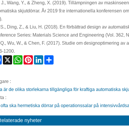
, J., Wang, Y., & Zheng, X. (2019). Tillämpningen av maskinseend
omatiska skjutdörrar. År 2019 9:e internationella konferensen om
).
 S., Ding, Z., & Liu, H. (2018). En förbättrad design av automat
ference Series: Materials Science and Engineering (Vol. 362, No
 Q., Wu, W., & Chen, F. (2017). Studie om designoptimering av 
6-1200.
Facebook
X
WhatsApp
Pinterest
LinkedIn
Share
gare :
a är de olika storlekarna tillgängliga för kraftiga automatiska skj
ta :
 ofta ska hermetiska dörrar på operationssalar på intensivvårds
Relaterade nyheter