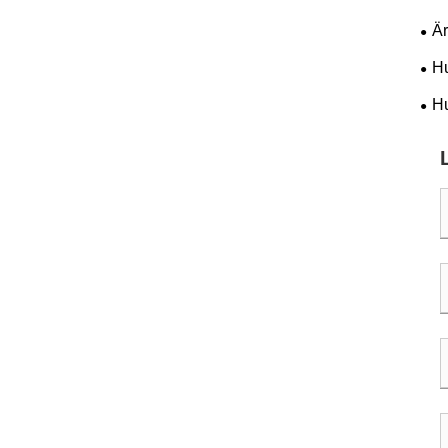
Är
Hu
byg
Hu