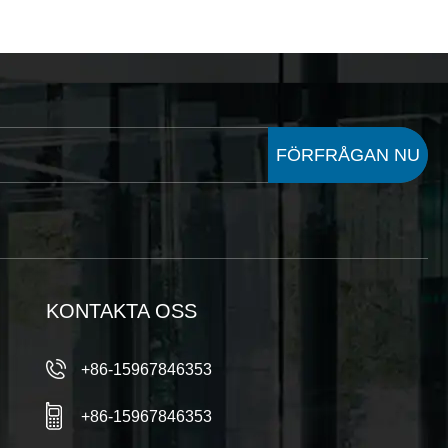
FÖRFRÅGAN NU
KONTAKTA OSS
+86-15967846353
+86-15967846353