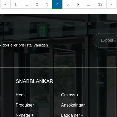
«
1
...
2
3
4
5
6
...
12
»
dörr eller prislista, vänligen
SNABBLÄNKAR
Hem +
Om oss +
Produkter +
Ansökningar +
Nyheter +
Ladda ner +