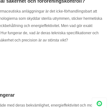
al säkerhet och föroreningskontroll?
farmaceutiska anläggningar är det icke-förhandlingsbart att
knologierna som skyddar sterila utrymmen, sticker hermetiska
ryckbehållning och energieffektivitet. Men vad gör exakt
Hur fungerar de, vad är deras tekniska specifikationer och
äkerhet och precision är av största vikt?
ungerar
träde med deras bekvämlighet, energieffektivitet och modern