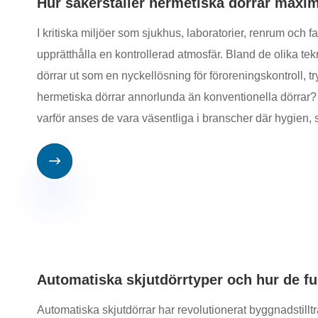
Hur säkerställer hermetiska dörrar maxim
I kritiska miljöer som sjukhus, laboratorier, renrum och 
upprätthålla en kontrollerad atmosfär. Bland de olika te
dörrar ut som en nyckellösning för föroreningskontroll, t
hermetiska dörrar annorlunda än konventionella dörrar? 
varför anses de vara väsentliga i branscher där hygien, s

Automatiska skjutdörrtyper och hur de f
Automatiska skjutdörrar har revolutionerat byggnadstill