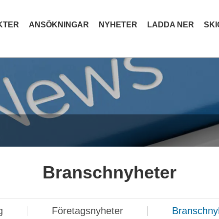
KTER
ANSÖKNINGAR
NYHETER
LADDA NER
SK
Branschnyheter
g
Företagsnyheter
Branschny