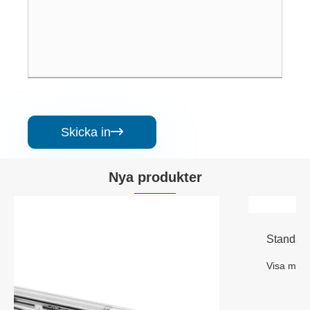
Skicka in

Nya produkter