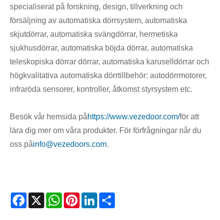
specialiserat på forskning, design, tillverkning och
försäljning av automatiska dörrsystem, automatiska
skjutdörrar, automatiska svängdörrar, hermetiska
sjukhusdörrar, automatiska böjda dörrar, automatiska
teleskopiska dörrar dörrar, automatiska karuselldörrar och
högkvalitativa automatiska dörrtillbehör: autodörrmotorer,
infraröda sensorer, kontroller, åtkomst styrsystem etc.
Besök vår hemsida på
https://www.vezedoor.com/
för att
lära dig mer om våra produkter. För förfrågningar når du
oss på
info@vezedoors.com
.
Facebook
X
WhatsApp
Pinterest
LinkedIn
Share