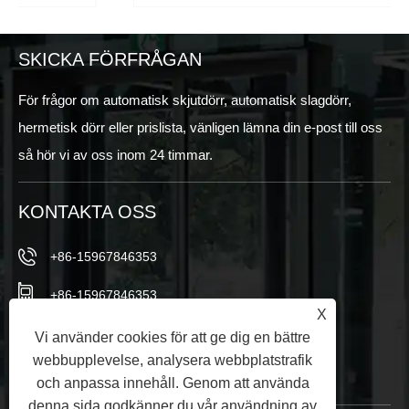
SKICKA FÖRFRÅGAN
För frågor om automatisk skjutdörr, automatisk slagdörr,
hermetisk dörr eller prislista, vänligen lämna din e-post till oss
så hör vi av oss inom 24 timmar.
KONTAKTA OSS
+86-15967846353
+86-15967846353
X
info@vezedoors.com
Vi använder cookies för att ge dig en bättre
webbupplevelse, analysera webbplatstrafik
I Industry Park, Hemudi Town, Office, China
och anpassa innehåll. Genom att använda
denna sida godkänner du vår användning av