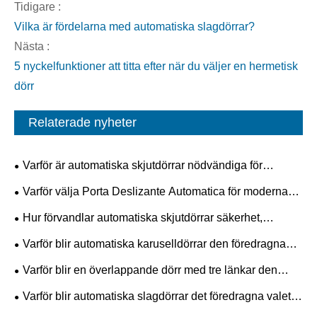
Tidigare :
Vilka är fördelarna med automatiska slagdörrar?
Nästa :
5 nyckelfunktioner att titta efter när du väljer en hermetisk
dörr
Relaterade nyheter
Varför är automatiska skjutdörrar nödvändiga för
moderna byggnader?
Varför välja Porta Deslizante Automatica för moderna
utrymmen?
Hur förvandlar automatiska skjutdörrar säkerhet,
effektivitet och framtida arkitektoniska trender?
Varför blir automatiska karuselldörrar den föredragna
entrélösningen för kommersiella byggnader?
Varför blir en överlappande dörr med tre länkar den
framtida standarden för industriell säkerhet och
Varför blir automatiska slagdörrar det föredragna valet
effektivitet?
för moderna byggnader?